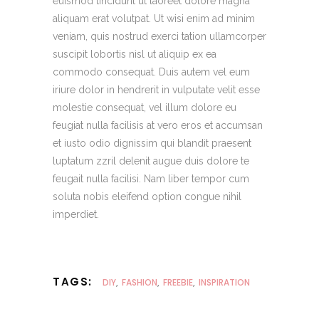
euismod tincidunt ut laoreet dolore magna
aliquam erat volutpat. Ut wisi enim ad minim
veniam, quis nostrud exerci tation ullamcorper
suscipit lobortis nisl ut aliquip ex ea
commodo consequat. Duis autem vel eum
iriure dolor in hendrerit in vulputate velit esse
molestie consequat, vel illum dolore eu
feugiat nulla facilisis at vero eros et accumsan
et iusto odio dignissim qui blandit praesent
luptatum zzril delenit augue duis dolore te
feugait nulla facilisi. Nam liber tempor cum
soluta nobis eleifend option congue nihil
imperdiet.
TAGS:
DIY
,
FASHION
,
FREEBIE
,
INSPIRATION