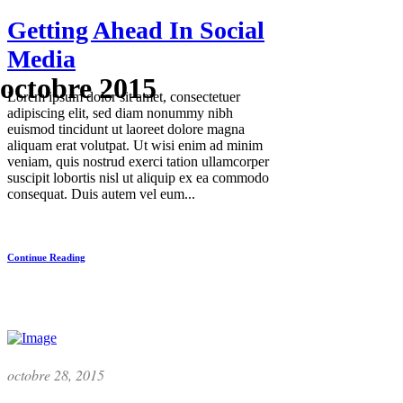
Getting Ahead In Social
Media
octobre 2015
Lorem ipsum dolor sit amet, consectetuer
adipiscing elit, sed diam nonummy nibh
euismod tincidunt ut laoreet dolore magna
aliquam erat volutpat. Ut wisi enim ad minim
veniam, quis nostrud exerci tation ullamcorper
suscipit lobortis nisl ut aliquip ex ea commodo
consequat. Duis autem vel eum...
Continue Reading
octobre 28, 2015