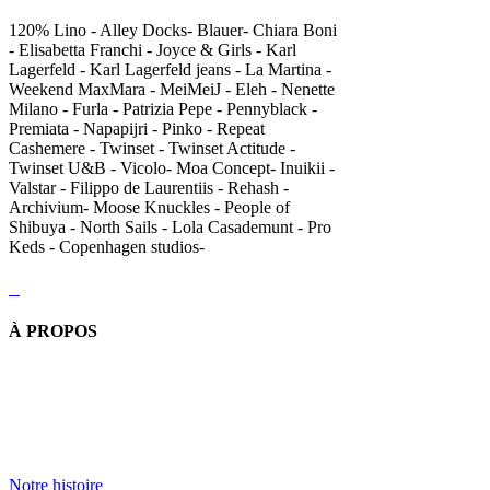
120% Lino - Alley Docks- Blauer- Chiara Boni
- Elisabetta Franchi - Joyce & Girls - Karl
Lagerfeld - Karl Lagerfeld jeans - La Martina -
Weekend MaxMara - MeiMeiJ - Eleh - Nenette
Milano - Furla - Patrizia Pepe - Pennyblack -
Premiata - Napapijri - Pinko - Repeat
Cashemere - Twinset - Twinset Actitude -
Twinset U&B - Vicolo- Moa Concept- Inuikii -
Valstar - Filippo de Laurentiis - Rehash -
Archivium- Moose Knuckles - People of
Shibuya - North Sails - Lola Casademunt - Pro
Keds - Copenhagen studios-
À PROPOS
Notre histoire