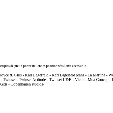
rques de prêt-à-porter italiennes positionnées Luxe accessible.
Joyce & Girls - Karl Lagerfeld - Karl Lagerfeld jeans - La Martina - 
 - Twinset - Twinset Actitude - Twinset U&B - Vicolo- Moa Concept- In
 Keds - Copenhagen studios-