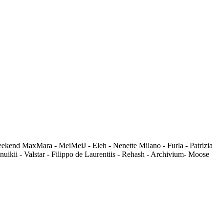
Weekend MaxMara - MeiMeiJ - Eleh - Nenette Milano - Furla - Patrizia
uikii - Valstar - Filippo de Laurentiis - Rehash - Archivium- Moose