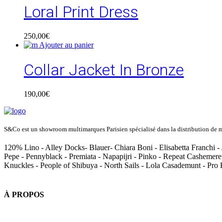
Loral Print Dress
250,00
€
Ajouter au panier
Collar Jacket In Bronze
190,00
€
S&Co est un showroom multimarques Parisien spécialisé dans la distribution de ma
120% Lino - Alley Docks- Blauer- Chiara Boni - Elisabetta Franchi - 
Pepe - Pennyblack - Premiata - Napapijri - Pinko - Repeat Cashemere
Knuckles - People of Shibuya - North Sails - Lola Casademunt - Pro
À PROPOS