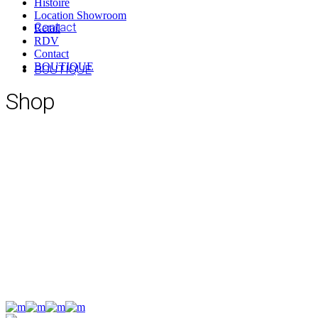
Histoire
Location Showroom
Contact
Retail
RDV
Contact
BOUTIQUE
BOUTIQUE
Shop