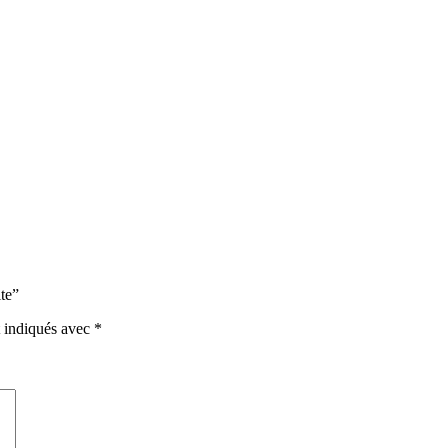
ite”
t indiqués avec
*