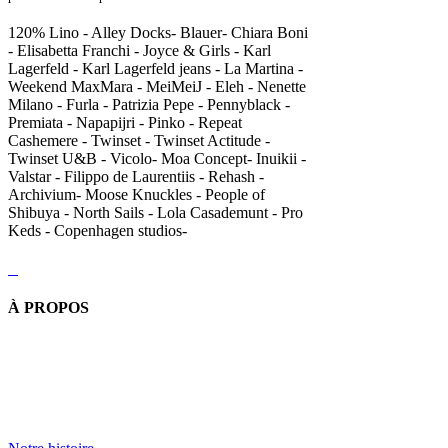
120% Lino - Alley Docks- Blauer- Chiara Boni
- Elisabetta Franchi - Joyce & Girls - Karl
Lagerfeld - Karl Lagerfeld jeans - La Martina -
Weekend MaxMara - MeiMeiJ - Eleh - Nenette
Milano - Furla - Patrizia Pepe - Pennyblack -
Premiata - Napapijri - Pinko - Repeat
Cashemere - Twinset - Twinset Actitude -
Twinset U&B - Vicolo- Moa Concept- Inuikii -
Valstar - Filippo de Laurentiis - Rehash -
Archivium- Moose Knuckles - People of
Shibuya - North Sails - Lola Casademunt - Pro
Keds - Copenhagen studios-
À PROPOS