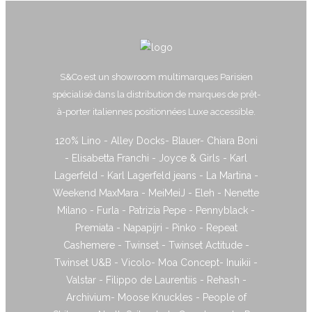
S&Co est un showroom multimarques Parisien
spécialisé dans la distribution de marques de prêt-
à-porter italiennes positionnées Luxe accessible.
120% Lino - Alley Docks- Blauer- Chiara Boni
- Elisabetta Franchi - Joyce & Girls - Karl
Lagerfeld - Karl Lagerfeld jeans - La Martina -
Weekend MaxMara - MeiMeiJ - Eleh - Nenette
Milano - Furla - Patrizia Pepe - Pennyblack -
Premiata - Napapijri - Pinko - Repeat
Cashemere - Twinset - Twinset Actitude -
Twinset U&B - Vicolo- Moa Concept- Inuikii -
Valstar - Filippo de Laurentiis - Rehash -
Archivium- Moose Knuckles - People of