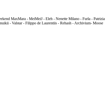
Weekend MaxMara - MeiMeiJ - Eleh - Nenette Milano - Furla - Patrizia
uikii - Valstar - Filippo de Laurentiis - Rehash - Archivium- Moose