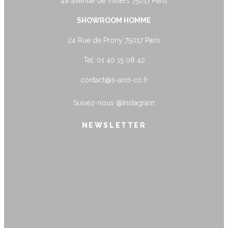
48 avenue de Villiers 75017 Paris
SHOWROOM HOMME
24 Rue de Prony 75017 Paris
Tel. 01 40 15 08 42
contact@s-and-co.fr
Suivez-nous
@Instagram
NEWSLETTER
name@example.com
Envoyer
Form is being submitted, please wait a
bit.