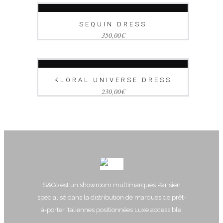
SEQUIN DRESS
350,00
€
AJOUTER AU PANIER
KLORAL UNIVERSE DRESS
230,00
€
S&Co est un showroom multimarques Parisien
spécialisé dans la distribution de marques de prêt-
à-porter italiennes positionnées Luxe accessible.