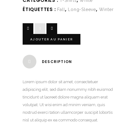
CATÉGORIES :
,
T-Shirts
White
ÉTIQUETTES :
,
,
Fall
Long-Sleeve
Winter
AJOUTER AU PANIER
DESCRIPTION
Lorem ipsum dolor sit amet, consectetuer
adipiscing elit, sed diam nonummy nibh euismod
tincidunt ut laoreet dolore magna aliquam erat
volutpat. Ut wisi enim ad minim veniam, quis
nostrud exerci tation ullamcorper suscipit lobortis
nisl ut aliquip ex ea commodo consequat.