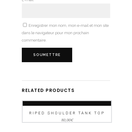
Enregistrer mon nom, mon e-mail et mon site
dans le navigateur pour mon prochain
commentaire.
RELATED PRODUCTS
AJOUTER AU PANIER
RIPED SHOULDER TANK TOP
80,00
€
AJOUTER AU PANIER