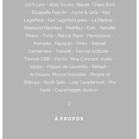
120% Lino - Alley Docks- Blauer- Chiara Boni
- Elisabetta Franchi - Joyce & Girls - Karl
Lagerfeld - Karl Lagerfeld jeans - La Martina -
Weekend MaxMara - MeiMeiJ - Eleh - Nenette
Milano - Furla - Patrizia Pepe - Pennyblack -
Premiata - Napapijri - Pinko - Repeat
Cashemere - Twinset - Twinset Actitude -
Twinset U&B - Vicolo- Moa Concept- Inuikii -
Valstar - Filippo de Laurentiis - Rehash -
Archivium- Moose Knuckles - People of
Shibuya - North Sails - Lola Casademunt - Pro
Keds - Copenhagen studios-
À PROPOS