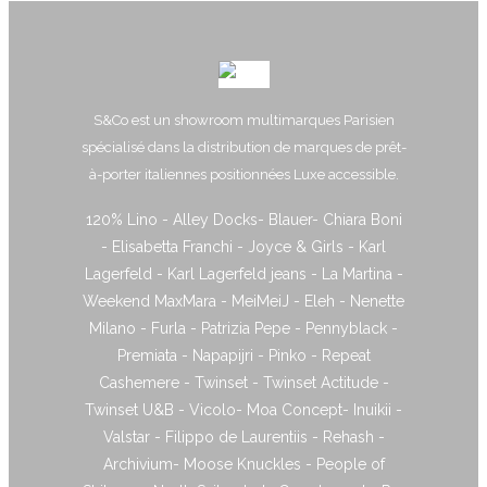
S&Co est un showroom multimarques Parisien
spécialisé dans la distribution de marques de prêt-
à-porter italiennes positionnées Luxe accessible.
120% Lino - Alley Docks- Blauer- Chiara Boni
- Elisabetta Franchi - Joyce & Girls - Karl
Lagerfeld - Karl Lagerfeld jeans - La Martina -
Weekend MaxMara - MeiMeiJ - Eleh - Nenette
Milano - Furla - Patrizia Pepe - Pennyblack -
Premiata - Napapijri - Pinko - Repeat
Cashemere - Twinset - Twinset Actitude -
Twinset U&B - Vicolo- Moa Concept- Inuikii -
Valstar - Filippo de Laurentiis - Rehash -
Archivium- Moose Knuckles - People of