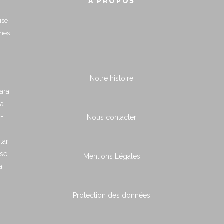
À PROPOS
isé
nnes
Notre histoire
 -
ara
ia
 -
Nous contacter
-
tar
ose
Mentions Légales
a
-
Protection des données