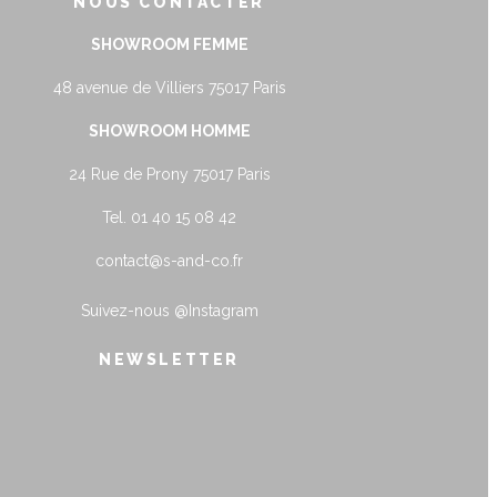
NOUS CONTACTER
SHOWROOM FEMME
48 avenue de Villiers 75017 Paris
SHOWROOM HOMME
24 Rue de Prony 75017 Paris
Tel. 01 40 15 08 42
contact@s-and-co.fr
Suivez-nous
@Instagram
NEWSLETTER
name@example.com
Envoyer
Form is being submitted, please wait a bit.