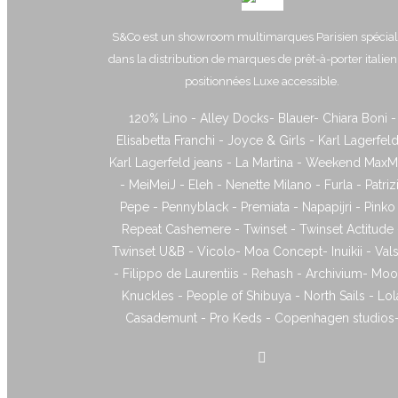
S&Co est un showroom multimarques Parisien spécial
dans la distribution de marques de prêt-à-porter italie
positionnées Luxe accessible.
120% Lino - Alley Docks- Blauer- Chiara Boni -
Elisabetta Franchi - Joyce & Girls - Karl Lagerfeld
Karl Lagerfeld jeans - La Martina - Weekend MaxM
- MeiMeiJ - Eleh - Nenette Milano - Furla - Patriz
Pepe - Pennyblack - Premiata - Napapijri - Pinko
Repeat Cashemere - Twinset - Twinset Actitude 
Twinset U&B - Vicolo- Moa Concept- Inuikii - Vals
- Filippo de Laurentiis - Rehash - Archivium- Mo
Knuckles - People of Shibuya - North Sails - Lol
Casademunt - Pro Keds - Copenhagen studios