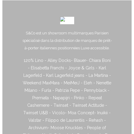
S&Co est un showroom multimarques Parisien
spécialisé dans la distribution de marques de prêt-
à-porter italiennes positionnées Luxe accessible.
120% Lino - Alley Docks- Blauer- Chiara Boni
- Elisabetta Franchi - Joyce & Girls - Karl
Lagerfeld - Karl Lagerfeld jeans - La Martina -
Weekend MaxMara - MeiMeiJ - Eleh - Nenette
Milano - Furla - Patrizia Pepe - Pennyblack -
Premiata - Napapijri - Pinko - Repeat
Cashemere - Twinset - Twinset Actitude -
Twinset U&B - Vicolo- Moa Concept- Inuikii -
Valstar - Filippo de Laurentiis - Rehash -
Archivium- Moose Knuckles - People of