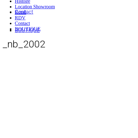
Histoire
Location Showroom
Contact
Retail
RDV
Contact
BOUTIQUE
BOUTIQUE
_nb_2002