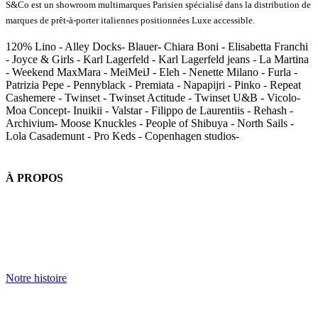
S&Co est un showroom multimarques Parisien spécialisé dans la distribution de
marques de prêt-à-porter italiennes positionnées Luxe accessible.
120% Lino - Alley Docks- Blauer- Chiara Boni - Elisabetta Franchi
- Joyce & Girls - Karl Lagerfeld - Karl Lagerfeld jeans - La Martina
- Weekend MaxMara - MeiMeiJ - Eleh - Nenette Milano - Furla -
Patrizia Pepe - Pennyblack - Premiata - Napapijri - Pinko - Repeat
Cashemere - Twinset - Twinset Actitude - Twinset U&B - Vicolo-
Moa Concept- Inuikii - Valstar - Filippo de Laurentiis - Rehash -
Archivium- Moose Knuckles - People of Shibuya - North Sails -
Lola Casademunt - Pro Keds - Copenhagen studios-
À PROPOS
Notre histoire