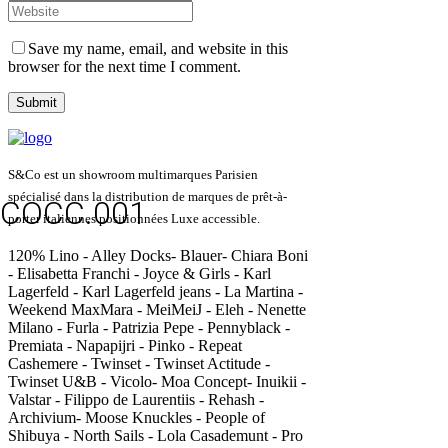
Save my name, email, and website in this
browser for the next time I comment.
S&Co est un showroom multimarques Parisien
spécialisé dans la distribution de marques de prêt-à-
COCC.001
porter italiennes positionnées Luxe accessible.
120% Lino - Alley Docks- Blauer- Chiara Boni
- Elisabetta Franchi - Joyce & Girls - Karl
Lagerfeld - Karl Lagerfeld jeans - La Martina -
Weekend MaxMara - MeiMeiJ - Eleh - Nenette
Milano - Furla - Patrizia Pepe - Pennyblack -
Premiata - Napapijri - Pinko - Repeat
Cashemere - Twinset - Twinset Actitude -
Twinset U&B - Vicolo- Moa Concept- Inuikii -
Valstar - Filippo de Laurentiis - Rehash -
Archivium- Moose Knuckles - People of
Shibuya - North Sails - Lola Casademunt - Pro