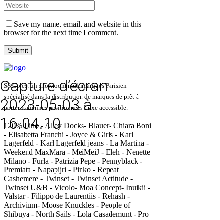
Save my name, email, and website in this
browser for the next time I comment.
Capture d’écran
S&Co est un showroom multimarques Parisien
spécialisé dans la distribution de marques de prêt-à-
2023-05-03 à
porter italiennes positionnées Luxe accessible.
16.04.10
120% Lino - Alley Docks- Blauer- Chiara Boni
- Elisabetta Franchi - Joyce & Girls - Karl
Lagerfeld - Karl Lagerfeld jeans - La Martina -
Weekend MaxMara - MeiMeiJ - Eleh - Nenette
Milano - Furla - Patrizia Pepe - Pennyblack -
Premiata - Napapijri - Pinko - Repeat
Cashemere - Twinset - Twinset Actitude -
Twinset U&B - Vicolo- Moa Concept- Inuikii -
Valstar - Filippo de Laurentiis - Rehash -
Archivium- Moose Knuckles - People of
Shibuya - North Sails - Lola Casademunt - Pro