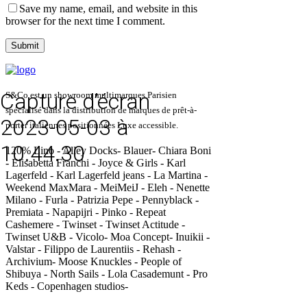
Save my name, email, and website in this
browser for the next time I comment.
Capture d’écran
S&Co est un showroom multimarques Parisien
spécialisé dans la distribution de marques de prêt-à-
2023-05-03 à
porter italiennes positionnées Luxe accessible.
10.44.30
120% Lino - Alley Docks- Blauer- Chiara Boni
- Elisabetta Franchi - Joyce & Girls - Karl
Lagerfeld - Karl Lagerfeld jeans - La Martina -
Weekend MaxMara - MeiMeiJ - Eleh - Nenette
Milano - Furla - Patrizia Pepe - Pennyblack -
Premiata - Napapijri - Pinko - Repeat
Cashemere - Twinset - Twinset Actitude -
Twinset U&B - Vicolo- Moa Concept- Inuikii -
Valstar - Filippo de Laurentiis - Rehash -
Archivium- Moose Knuckles - People of
Shibuya - North Sails - Lola Casademunt - Pro
Keds - Copenhagen studios-