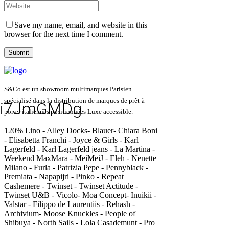
Save my name, email, and website in this
browser for the next time I comment.
S&Co est un showroom multimarques Parisien
spécialisé dans la distribution de marques de prêt-à-
i7JmGMDg
porter italiennes positionnées Luxe accessible.
120% Lino - Alley Docks- Blauer- Chiara Boni
- Elisabetta Franchi - Joyce & Girls - Karl
Lagerfeld - Karl Lagerfeld jeans - La Martina -
Weekend MaxMara - MeiMeiJ - Eleh - Nenette
Milano - Furla - Patrizia Pepe - Pennyblack -
Premiata - Napapijri - Pinko - Repeat
Cashemere - Twinset - Twinset Actitude -
Twinset U&B - Vicolo- Moa Concept- Inuikii -
Valstar - Filippo de Laurentiis - Rehash -
Archivium- Moose Knuckles - People of
Shibuya - North Sails - Lola Casademunt - Pro