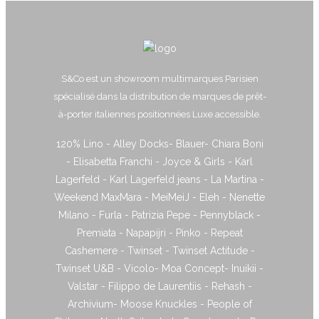
S&Co est un showroom multimarques Parisien
spécialisé dans la distribution de marques de prêt-
à-porter italiennes positionnées Luxe accessible.
120% Lino - Alley Docks- Blauer- Chiara Boni
- Elisabetta Franchi - Joyce & Girls - Karl
Lagerfeld - Karl Lagerfeld jeans - La Martina -
Weekend MaxMara - MeiMeiJ - Eleh - Nenette
Milano - Furla - Patrizia Pepe - Pennyblack -
Premiata - Napapijri - Pinko - Repeat
Cashemere - Twinset - Twinset Actitude -
Twinset U&B - Vicolo- Moa Concept- Inuikii -
Valstar - Filippo de Laurentiis - Rehash -
Archivium- Moose Knuckles - People of