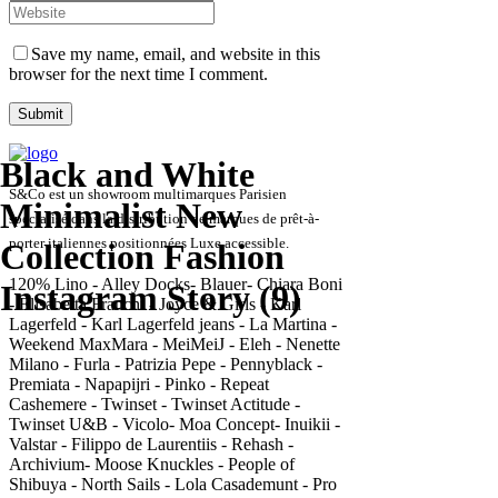
Save my name, email, and website in this
browser for the next time I comment.
Black and White
S&Co est un showroom multimarques Parisien
Minimalist New
spécialisé dans la distribution de marques de prêt-à-
porter italiennes positionnées Luxe accessible.
Collection Fashion
120% Lino - Alley Docks- Blauer- Chiara Boni
Instagram Story (9)
- Elisabetta Franchi - Joyce & Girls - Karl
Lagerfeld - Karl Lagerfeld jeans - La Martina -
Weekend MaxMara - MeiMeiJ - Eleh - Nenette
Milano - Furla - Patrizia Pepe - Pennyblack -
Premiata - Napapijri - Pinko - Repeat
Cashemere - Twinset - Twinset Actitude -
Twinset U&B - Vicolo- Moa Concept- Inuikii -
Valstar - Filippo de Laurentiis - Rehash -
Archivium- Moose Knuckles - People of
Shibuya - North Sails - Lola Casademunt - Pro