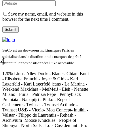
Save my name, email, and website in this
browser for the next time I comment.
S&Co est un showroom multimarques Parisien
spécialisé dans la distribution de marques de prêt-à-
4
porter italiennes positionnées Luxe accessible.
120% Lino - Alley Docks- Blauer- Chiara Boni
- Elisabetta Franchi - Joyce & Girls - Karl
Lagerfeld - Karl Lagerfeld jeans - La Martina -
Weekend MaxMara - MeiMeiJ - Eleh - Nenette
Milano - Furla - Patrizia Pepe - Pennyblack -
Premiata - Napapijri - Pinko - Repeat
Cashemere - Twinset - Twinset Actitude -
Twinset U&B - Vicolo- Moa Concept- Inuikii -
Valstar - Filippo de Laurentiis - Rehash -
Archivium- Moose Knuckles - People of
Shibuya - North Sails - Lola Casademunt - Pro