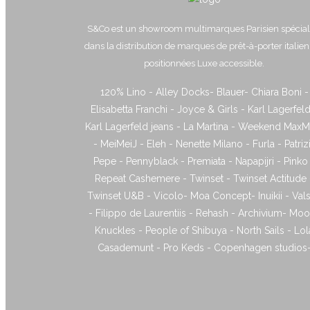
S&Co est un showroom multimarques Parisien spécial
dans la distribution de marques de prêt-à-porter italie
positionnées Luxe accessible.
120% Lino - Alley Docks- Blauer- Chiara Boni -
Elisabetta Franchi - Joyce & Girls - Karl Lagerfeld
Karl Lagerfeld jeans - La Martina - Weekend MaxM
- MeiMeiJ - Eleh - Nenette Milano - Furla - Patriz
Pepe - Pennyblack - Premiata - Napapijri - Pinko
Repeat Cashemere - Twinset - Twinset Actitude 
Twinset U&B - Vicolo- Moa Concept- Inuikii - Vals
- Filippo de Laurentiis - Rehash - Archivium- Mo
Knuckles - People of Shibuya - North Sails - Lol
Casademunt - Pro Keds - Copenhagen studios