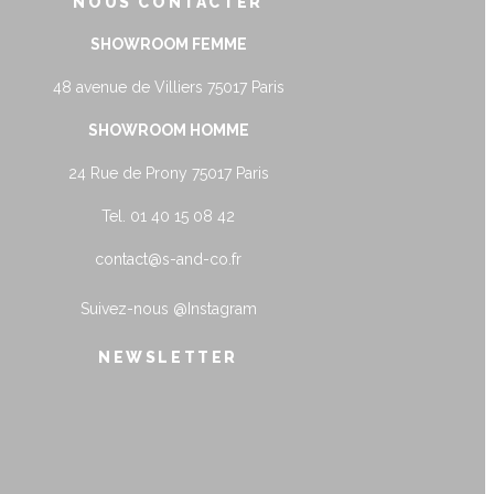
NOUS CONTACTER
SHOWROOM FEMME
48 avenue de Villiers 75017 Paris
SHOWROOM HOMME
24 Rue de Prony 75017 Paris
Tel. 01 40 15 08 42
contact@s-and-co.fr
Suivez-nous
@Instagram
NEWSLETTER
name@example.com
Envoyer
Form is being submitted, please wait a bit.