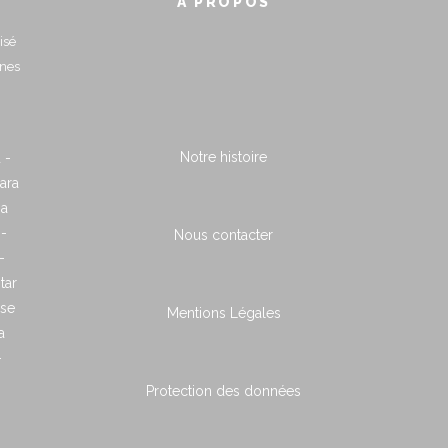
À PROPOS
isé
nnes
Notre histoire
 -
ara
ia
 -
Nous contacter
-
tar
ose
Mentions Légales
a
-
Protection des données