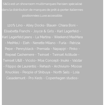
S&Co est un showroom multimarques Parisien spécialisé
dans la distribution de marques de prêt-à-porter italiennes
positionnées Luxe accessible.
120% Lino - Alley Docks- Blauer- Chiara Boni -
Elisabetta Franchi - Joyce & Girls - Karl Lagerfeld -
Karl Lagerfeld jeans - La Martina - Weekend MaxMara
- MeiMeiJ - Eleh - Nenette Milano - Furla - Patrizia
Pepe - Pennyblack - Premiata - Napapijri - Pinko -
Repeat Cashemere - Twinset - Twinset Actitude -
Twinset U&B - Vicolo- Moa Concept- Inuikii - Valstar
- Filippo de Laurentiis - Rehash - Archivium- Moose
Knuckles - People of Shibuya - North Sails - Lola
Casademunt - Pro Keds - Copenhagen studios-