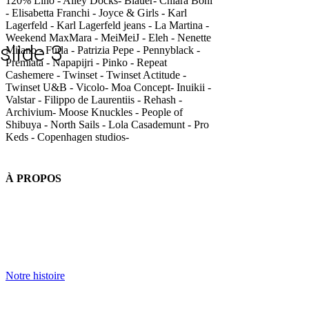
120% Lino - Alley Docks- Blauer- Chiara Boni
- Elisabetta Franchi - Joyce & Girls - Karl
Lagerfeld - Karl Lagerfeld jeans - La Martina -
Weekend MaxMara - MeiMeiJ - Eleh - Nenette
slide 3
Milano - Furla - Patrizia Pepe - Pennyblack -
Premiata - Napapijri - Pinko - Repeat
Cashemere - Twinset - Twinset Actitude -
Twinset U&B - Vicolo- Moa Concept- Inuikii -
Valstar - Filippo de Laurentiis - Rehash -
Archivium- Moose Knuckles - People of
Shibuya - North Sails - Lola Casademunt - Pro
Keds - Copenhagen studios-
À PROPOS
Notre histoire