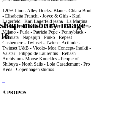
120% Lino - Alley Docks- Blauer- Chiara Boni
- Elisabetta Franchi - Joyce & Girls - Karl
Lagerfeld - Karl Lagerfeld jeans - La Martina -
shop-masonry-image-
Weekend MaxMara - MeiMeiJ - Eleh - Nenette
Milano - Furla - Patrizia Pepe - Pennyblack -
16
Premiata - Napapijri - Pinko - Repeat
Cashemere - Twinset - Twinset Actitude -
Twinset U&B - Vicolo- Moa Concept- Inuikii -
Valstar - Filippo de Laurentiis - Rehash -
Archivium- Moose Knuckles - People of
Shibuya - North Sails - Lola Casademunt - Pro
Keds - Copenhagen studios-
À PROPOS