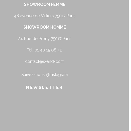
SHOWROOM FEMME
48 avenue de Villiers 75017 Paris
SHOWROOM HOMME
24 Rue de Prony 75017 Paris
Tel. 01 40 15 08 42
contact@s-and-co.fr
Suivez-nous
@Instagram
NEWSLETTER
name@example.com
Envoyer
Form is being submitted, please wait a bit.