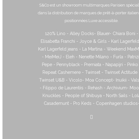
S&Co est un showroom multimarques Parisien spécial
dans la distribution de marques de prêt-à-porter italie
positionnées Luxe accessible.
120% Lino - Alley Docks- Blauer- Chiara Boni -
Elisabetta Franchi - Joyce & Girls - Karl Lagerfeld
Karl Lagerfeld jeans - La Martina - Weekend MaxM
- MeiMeiJ - Eleh - Nenette Milano - Furla - Patriz
Pepe - Pennyblack - Premiata - Napapijri - Pinko
Repeat Cashemere - Twinset - Twinset Actitude 
Twinset U&B - Vicolo- Moa Concept- Inuikii - Vals
- Filippo de Laurentiis - Rehash - Archivium- Mo
Knuckles - People of Shibuya - North Sails - Lol
Casademunt - Pro Keds - Copenhagen studios