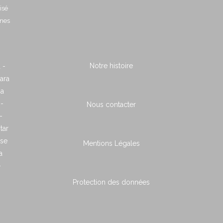
isé
nnes
Notre histoire
 -
ara
ia
 -
Nous contacter
-
tar
ose
Mentions Légales
a
-
Protection des données