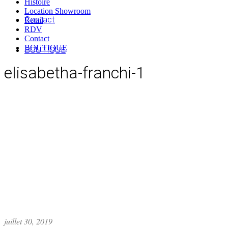
Histoire
Location Showroom
Contact
Retail
RDV
Contact
BOUTIQUE
BOUTIQUE
elisabetha-franchi-1
juillet 30, 2019