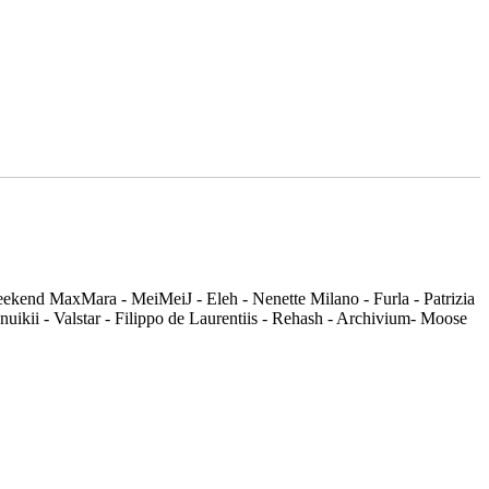
Weekend MaxMara - MeiMeiJ - Eleh - Nenette Milano - Furla - Patrizia
uikii - Valstar - Filippo de Laurentiis - Rehash - Archivium- Moose