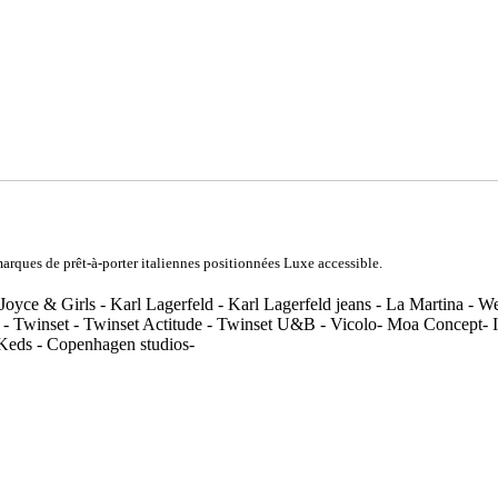
rques de prêt-à-porter italiennes positionnées Luxe accessible.
Joyce & Girls - Karl Lagerfeld - Karl Lagerfeld jeans - La Martina - 
 - Twinset - Twinset Actitude - Twinset U&B - Vicolo- Moa Concept- In
 Keds - Copenhagen studios-