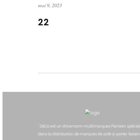
mai 9, 2023
22
S&Co est un showroom multimarques Parisien spécial
dans la distribution de marques de prêt-à-porter italie