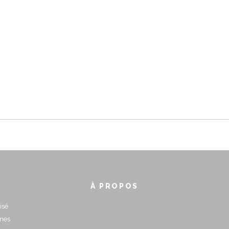
À PROPOS
isé
nnes