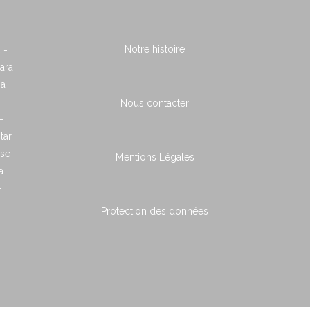
Notre histoire
 -
ara
ia
 -
Nous contacter
-
tar
ose
Mentions Légales
a
-
Protection des données