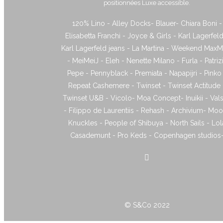
positionnées Luxe accessible.
120% Lino - Alley Docks- Blauer- Chiara Boni -
Elisabetta Franchi - Joyce & Girls - Karl Lagerfeld
Karl Lagerfeld jeans - La Martina - Weekend MaxM
- MeiMeiJ - Eleh - Nenette Milano - Furla - Patriz
Pepe - Pennyblack - Premiata - Napapijri - Pinko
Repeat Cashemere - Twinset - Twinset Actitude 
Twinset U&B - Vicolo- Moa Concept- Inuikii - Vals
- Filippo de Laurentiis - Rehash - Archivium- Mo
Knuckles - People of Shibuya - North Sails - Lol
Casademunt - Pro Keds - Copenhagen studios
© S&Co 2022