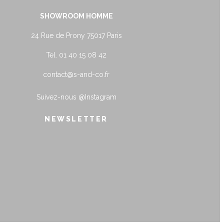
SHOWROOM HOMME
24 Rue de Prony 75017 Paris
Tel. 01 40 15 08 42
contact@s-and-co.fr
Suivez-nous
@Instagram
NEWSLETTER
name@example.com
Envoyer
Form is being submitted, please wait a bit.