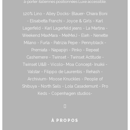
à-porter italiennes positionnées Luxe accessible.
120% Lino - Alley Docks- Blauer- Chiara Boni
- Elisabetta Franchi - Joyce & Girls - Karl
Lagerfeld - Karl Lagerfeld jeans - La Martina -
Weekend MaxMara - MeiMeiJ - Eleh - Nenette
Milano - Furla - Patrizia Pepe - Pennyblack -
Premiata - Napapijri - Pinko - Repeat
Cashemere - Twinset - Twinset Actitude -
Twinset U&B - Vicolo- Moa Concept- Inuikii -
Valstar - Filippo de Laurentiis - Rehash -
Archivium- Moose Knuckles - People of
Shibuya - North Sails - Lola Casademunt - Pro
Keds - Copenhagen studios-
À PROPOS