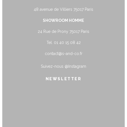
48 avenue de Villiers 75017 Paris
SHOWROOM HOMME
24 Rue de Prony 75017 Paris
Tel. 01 40 15 08 42
contact@s-and-co.fr
Suivez-nous
@Instagram
NEWSLETTER
name@example.com
Envoyer
Form is being submitted, please wait a
bit.