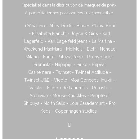
spécialisé dans la distribution de marques de prêt-
à-porter italiennes positionnées Luxe accessible.
120% Lino - Alley Docks- Blauer- Chiara Boni
- Elisabetta Franchi - Joyce & Girls - Karl
Lagerfeld - Karl Lagerfeld jeans - La Martina -
Weekend MaxMara - MeiMeiJ - Eleh - Nenette
Milano - Furla - Patrizia Pepe - Pennyblack -
Premiata - Napapijri - Pinko - Repeat
Cashemere - Twinset - Twinset Actitude -
Twinset U&B - Vicolo- Moa Concept- Inuikii -
Valstar - Filippo de Laurentiis - Rehash -
Archivium- Moose Knuckles - People of
Shibuya - North Sails - Lola Casademunt - Pro
Keds - Copenhagen studios-