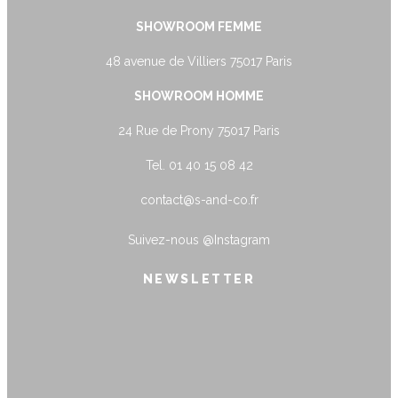
SHOWROOM FEMME
48 avenue de Villiers 75017 Paris
SHOWROOM HOMME
24 Rue de Prony 75017 Paris
Tel. 01 40 15 08 42
contact@s-and-co.fr
Suivez-nous
@Instagram
NEWSLETTER
name@example.com
Envoyer
Form is being submitted, please wait a
bit.