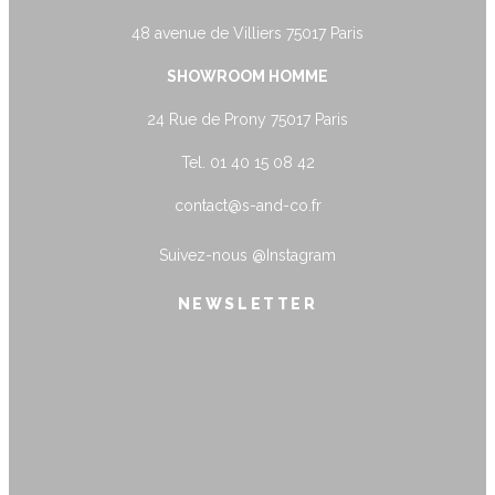
48 avenue de Villiers 75017 Paris
SHOWROOM HOMME
24 Rue de Prony 75017 Paris
Tel. 01 40 15 08 42
contact@s-and-co.fr
Suivez-nous
@Instagram
NEWSLETTER
name@example.com
Envoyer
Form is being submitted, please wait a
bit.