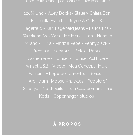
à-porter italiennes positionnées Luxe accessible.
120% Lino - Alley Docks- Blauer- Chiara Boni
- Elisabetta Franchi - Joyce & Girls - Karl
Lagerfeld - Karl Lagerfeld jeans - La Martina -
Weekend MaxMara - MeiMeiJ - Eleh - Nenette
Milano - Furla - Patrizia Pepe - Pennyblack -
Premiata - Napapijri - Pinko - Repeat
Cashemere - Twinset - Twinset Actitude -
Twinset U&B - Vicolo- Moa Concept- Inuikii -
Valstar - Filippo de Laurentiis - Rehash -
Archivium- Moose Knuckles - People of
Shibuya - North Sails - Lola Casademunt - Pro
Keds - Copenhagen studios-
À PROPOS