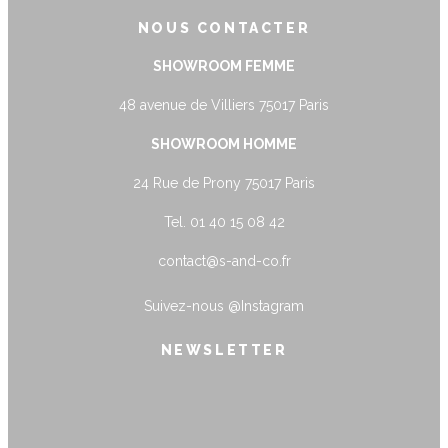
NOUS CONTACTER
SHOWROOM FEMME
48 avenue de Villiers 75017 Paris
SHOWROOM HOMME
24 Rue de Prony 75017 Paris
Tel. 01 40 15 08 42
contact@s-and-co.fr
Suivez-nous
@Instagram
NEWSLETTER
name@example.com
Envoyer
Form is being submitted, please wait a