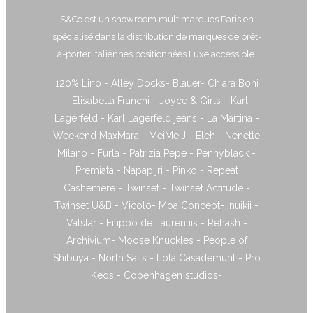
S&Co est un showroom multimarques Parisien
spécialisé dans la distribution de marques de prêt-
à-porter italiennes positionnées Luxe accessible.
120% Lino - Alley Docks- Blauer- Chiara Boni
- Elisabetta Franchi - Joyce & Girls - Karl
Lagerfeld - Karl Lagerfeld jeans - La Martina -
Weekend MaxMara - MeiMeiJ - Eleh - Nenette
Milano - Furla - Patrizia Pepe - Pennyblack -
Premiata - Napapijri - Pinko - Repeat
Cashemere - Twinset - Twinset Actitude -
Twinset U&B - Vicolo- Moa Concept- Inuikii -
Valstar - Filippo de Laurentiis - Rehash -
Archivium- Moose Knuckles - People of
Shibuya - North Sails - Lola Casademunt - Pro
Keds - Copenhagen studios-