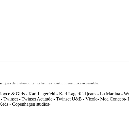
rques de prêt-à-porter italiennes positionnées Luxe accessible.
Joyce & Girls - Karl Lagerfeld - Karl Lagerfeld jeans - La Martina - 
 - Twinset - Twinset Actitude - Twinset U&B - Vicolo- Moa Concept- In
 Keds - Copenhagen studios-