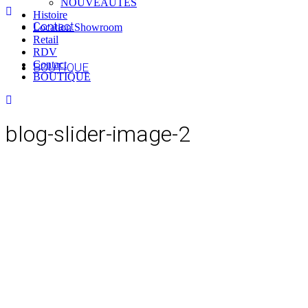
NOUVEAUTES
Histoire
Contact
Location Showroom
Retail
RDV
Contact
BOUTIQUE
BOUTIQUE
blog-slider-image-2