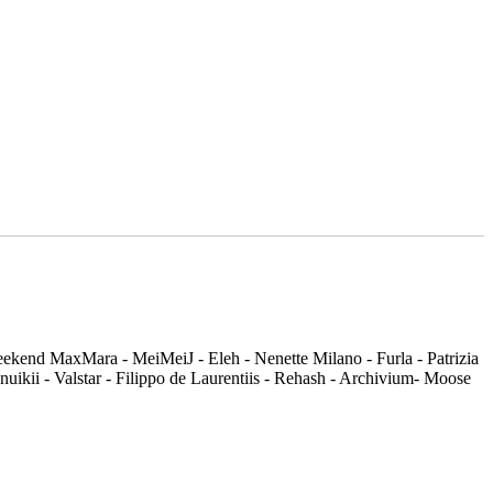
Weekend MaxMara - MeiMeiJ - Eleh - Nenette Milano - Furla - Patrizia
uikii - Valstar - Filippo de Laurentiis - Rehash - Archivium- Moose