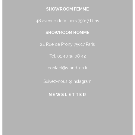
SHOWROOM FEMME
48 avenue de Villiers 75017 Paris
SHOWROOM HOMME
24 Rue de Prony 75017 Paris
Tel. 01 40 15 08 42
contact@s-and-co.fr
Suivez-nous
@Instagram
NEWSLETTER
name@example.com
Envoyer
Form is being submitted, please wait a
bit.