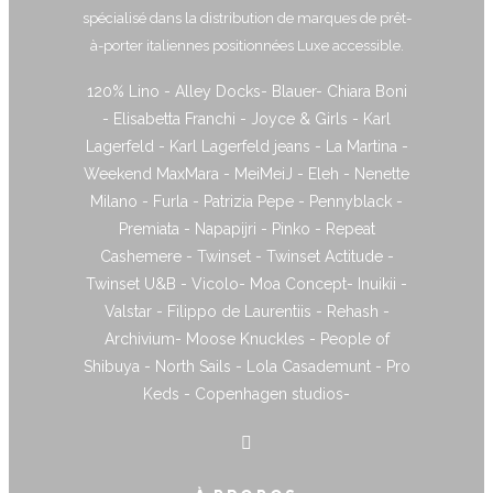
spécialisé dans la distribution de marques de prêt-
à-porter italiennes positionnées Luxe accessible.
120% Lino - Alley Docks- Blauer- Chiara Boni
- Elisabetta Franchi - Joyce & Girls - Karl
Lagerfeld - Karl Lagerfeld jeans - La Martina -
Weekend MaxMara - MeiMeiJ - Eleh - Nenette
Milano - Furla - Patrizia Pepe - Pennyblack -
Premiata - Napapijri - Pinko - Repeat
Cashemere - Twinset - Twinset Actitude -
Twinset U&B - Vicolo- Moa Concept- Inuikii -
Valstar - Filippo de Laurentiis - Rehash -
Archivium- Moose Knuckles - People of
Shibuya - North Sails - Lola Casademunt - Pro
Keds - Copenhagen studios-