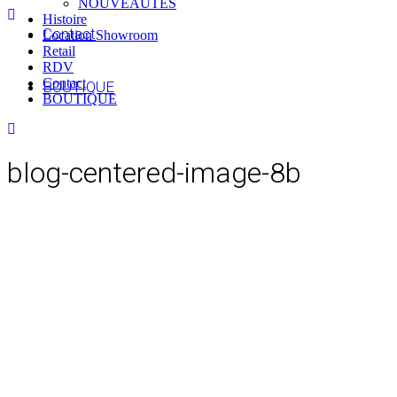
NOUVEAUTES
Histoire
Contact
Location Showroom
Retail
RDV
Contact
BOUTIQUE
BOUTIQUE
blog-centered-image-8b