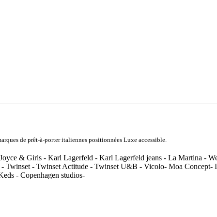
rques de prêt-à-porter italiennes positionnées Luxe accessible.
Joyce & Girls - Karl Lagerfeld - Karl Lagerfeld jeans - La Martina - 
 - Twinset - Twinset Actitude - Twinset U&B - Vicolo- Moa Concept- In
 Keds - Copenhagen studios-