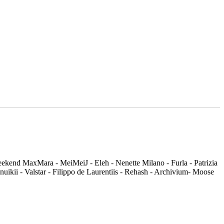
Weekend MaxMara - MeiMeiJ - Eleh - Nenette Milano - Furla - Patrizia
uikii - Valstar - Filippo de Laurentiis - Rehash - Archivium- Moose