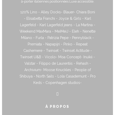
à-porter italiennes positionnées Luxe accessible.
120% Lino - Alley Docks- Blauer- Chiara Boni
- Elisabetta Franchi - Joyce & Girls - Karl
Lagerfeld - Karl Lagerfeld jeans - La Martina -
Weekend MaxMara - MeiMeiJ - Eleh - Nenette
Milano - Furla - Patrizia Pepe - Pennyblack -
Premiata - Napapijri - Pinko - Repeat
Cashemere - Twinset - Twinset Actitude -
Twinset U&B - Vicolo- Moa Concept- Inuikii -
Valstar - Filippo de Laurentiis - Rehash -
Archivium- Moose Knuckles - People of
Shibuya - North Sails - Lola Casademunt - Pro
Keds - Copenhagen studios-
À PROPOS