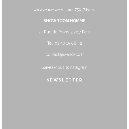
48 avenue de Villiers 75017 Paris
SHOWROOM HOMME
24 Rue de Prony 75017 Paris
Tel. 01 40 15 08 42
contact@s-and-co.fr
Suivez-nous
@Instagram
NEWSLETTER
name@example.com
Envoyer
Form is being submitted, please wait a
bit.