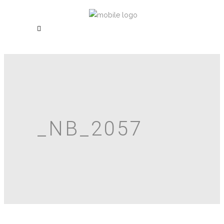
_NB_2057