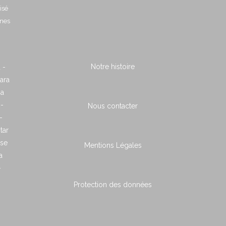
isé
nnes
Notre histoire
 -
ara
ia
 -
Nous contacter
-
tar
ose
Mentions Légales
a
-
Protection des données