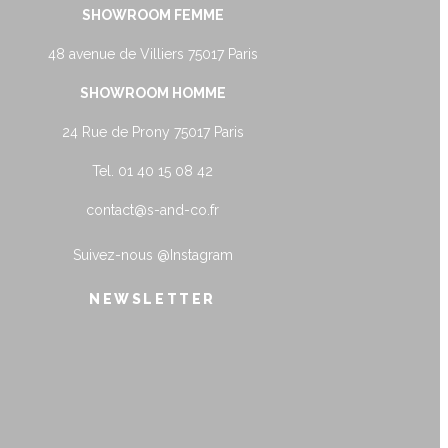
SHOWROOM FEMME
48 avenue de Villiers 75017 Paris
SHOWROOM HOMME
24 Rue de Prony 75017 Paris
Tel. 01 40 15 08 42
contact@s-and-co.fr
Suivez-nous
@Instagram
NEWSLETTER
name@example.com
Envoyer
Form is being submitted, please wait a bit.