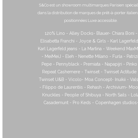
S&Co est un showroom multimarques Parisien spécial
dans la distribution de marques de prêt-à-porter italie
positionnées Luxe accessible.
120% Lino - Alley Docks- Blauer- Chiara Boni -
Elisabetta Franchi - Joyce & Girls - Karl Lagerfeld
Karl Lagerfeld jeans - La Martina - Weekend MaxM
- MeiMeiJ - Eleh - Nenette Milano - Furla - Patriz
Pepe - Pennyblack - Premiata - Napapijri - Pinko
Repeat Cashemere - Twinset - Twinset Actitude 
Twinset U&B - Vicolo- Moa Concept- Inuikii - Vals
- Filippo de Laurentiis - Rehash - Archivium- Mo
Knuckles - People of Shibuya - North Sails - Lol
Casademunt - Pro Keds - Copenhagen studios