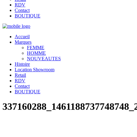
RDV
Contact
BOUTIQUE
Accueil
Marques
FEMME
HOMME
NOUVEAUTES
Histoire
Location Showroom
Retail
RDV
Contact
BOUTIQUE
337160288_1461188737748748_