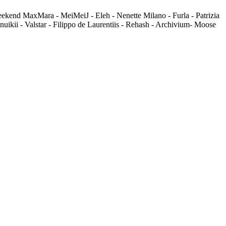
Weekend MaxMara - MeiMeiJ - Eleh - Nenette Milano - Furla - Patrizia
uikii - Valstar - Filippo de Laurentiis - Rehash - Archivium- Moose