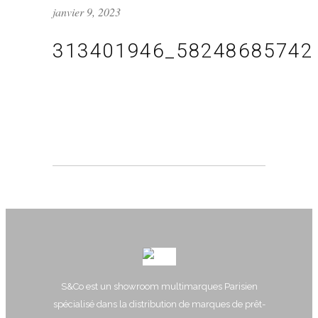
janvier 9, 2023
313401946_58248685742
S&Co est un showroom multimarques Parisien
spécialisé dans la distribution de marques de prêt-