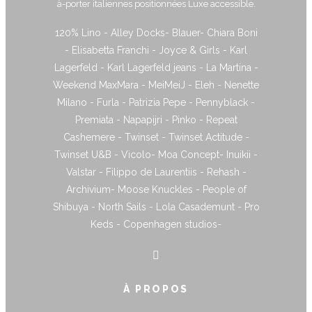
à-porter italiennes positionnées Luxe accessible.
120% Lino - Alley Docks- Blauer- Chiara Boni
- Elisabetta Franchi - Joyce & Girls - Karl
Lagerfeld - Karl Lagerfeld jeans - La Martina -
Weekend MaxMara - MeiMeiJ - Eleh - Nenette
Milano - Furla - Patrizia Pepe - Pennyblack -
Premiata - Napapijri - Pinko - Repeat
Cashemere - Twinset - Twinset Actitude -
Twinset U&B - Vicolo- Moa Concept- Inuikii -
Valstar - Filippo de Laurentiis - Rehash -
Archivium- Moose Knuckles - People of
Shibuya - North Sails - Lola Casademunt - Pro
Keds - Copenhagen studios-
À PROPOS