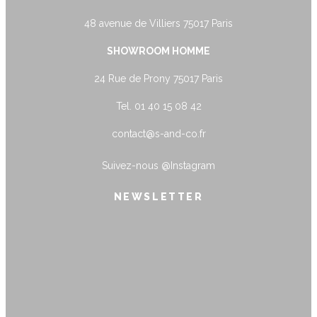
48 avenue de Villiers 75017 Paris
SHOWROOM HOMME
24 Rue de Prony 75017 Paris
Tel. 01 40 15 08 42
contact@s-and-co.fr
Suivez-nous
@Instagram
NEWSLETTER
name@example.com
Envoyer
Form is being submitted, please wait a
bit.