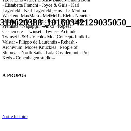
- Elisabetta Franchi - Joyce & Girls - Karl
Lagerfeld - Karl Lagerfeld jeans - La Martina -
Weekend MaxMara - MeiMeiJ - Eleh - Nenette
310626388_10160342129035050
Milano - Furla - Patrizia Pepe - Pennyblack -
Premiata - Napapijri - Pinko - Repeat
Cashemere - Twinset - Twinset Actitude -
Twinset U&B - Vicolo- Moa Concept- Inuikii -
Valstar - Filippo de Laurentiis - Rehash -
Archivium- Moose Knuckles - People of
Shibuya - North Sails - Lola Casademunt - Pro
Keds - Copenhagen studios-
À PROPOS
Notre histoire