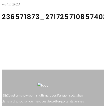
mai 3, 2023
236571873_27172571085740
S&Co est un showroom multimarques Parisien spécialisé
dans la distribution de marques de prêt-à-porter italiennes