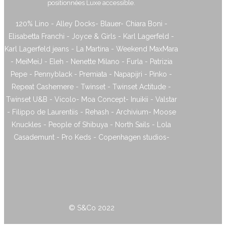
positionnées Luxe accessible.
120% Lino - Alley Docks- Blauer- Chiara Boni -
Elisabetta Franchi - Joyce & Girls - Karl Lagerfeld -
Karl Lagerfeld jeans - La Martina - Weekend MaxMara
- MeiMeiJ - Eleh - Nenette Milano - Furla - Patrizia
Pepe - Pennyblack - Premiata - Napapijri - Pinko -
Repeat Cashemere - Twinset - Twinset Actitude -
Twinset U&B - Vicolo- Moa Concept- Inuikii - Valstar
- Filippo de Laurentiis - Rehash - Archivium- Moose
Knuckles - People of Shibuya - North Sails - Lola
Casademunt - Pro Keds - Copenhagen studios-
© S&Co 2022