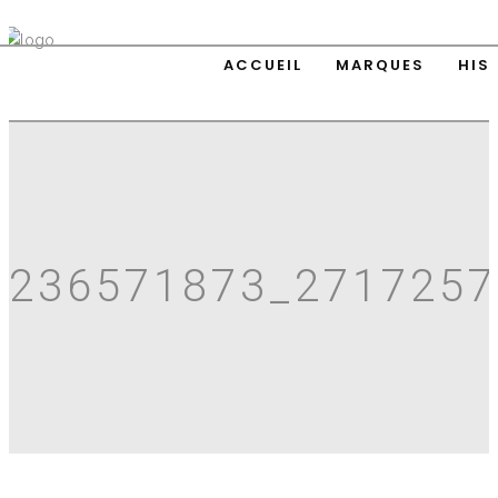
ACCUEIL
MARQUES
HIS
236571873_271725