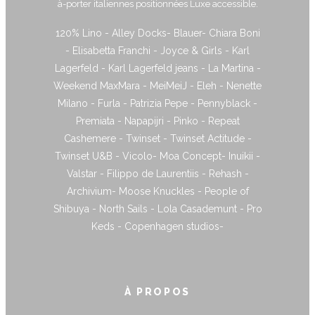
à-porter italiennes positionnées Luxe accessible.
120% Lino - Alley Docks- Blauer- Chiara Boni
- Elisabetta Franchi - Joyce & Girls - Karl
Lagerfeld - Karl Lagerfeld jeans - La Martina -
Weekend MaxMara - MeiMeiJ - Eleh - Nenette
Milano - Furla - Patrizia Pepe - Pennyblack -
Premiata - Napapijri - Pinko - Repeat
Cashemere - Twinset - Twinset Actitude -
Twinset U&B - Vicolo- Moa Concept- Inuikii -
Valstar - Filippo de Laurentiis - Rehash -
Archivium- Moose Knuckles - People of
Shibuya - North Sails - Lola Casademunt - Pro
Keds - Copenhagen studios-
À PROPOS