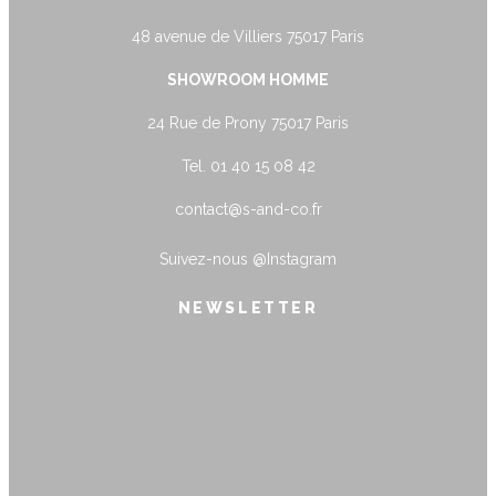
48 avenue de Villiers 75017 Paris
SHOWROOM HOMME
24 Rue de Prony 75017 Paris
Tel. 01 40 15 08 42
contact@s-and-co.fr
Suivez-nous
@Instagram
NEWSLETTER
name@example.com
Envoyer
Form is being submitted, please wait a
bit.